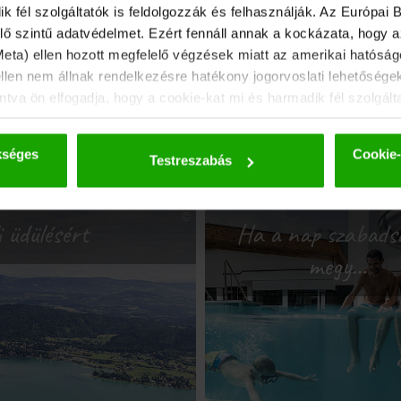
fél szolgáltatók is feldolgozzák és felhasználják. Az Európai B
ő szintű adatvédelmet. Ezért fennáll annak a kockázata, hogy 
 Meta) ellen hozott megfelelő végzések miatt az amerikai hatóságo
ellen nem állnak rendelkezésre hatékony jogorvoslati lehetősége
tva ön elfogadja, hogy a cookie-kat mi és harmadik fél szolgált
tokat csak álnevesített formában adjuk tovább. A sütikkel és az
ovábbi részletek az
adatvédelmi szabályzatunkban találhatók
.
kséges
Cookie-
Testreszabás
 üdülésért
Ha a nap szabads
megy…