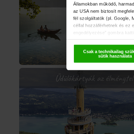
Államokban működő, harmadik 
az USA nem biztosít megfelel
fél szolgáltatók (pl. Google,
céllal hozzáférhetnek és ez 
engedélyezése” gombra kattin
használhatják. Ezeket az ada
deaktiválással kapcsolatos t
Csak a technikailag szü
sütik használata
Üdülőkártyák az élményteli