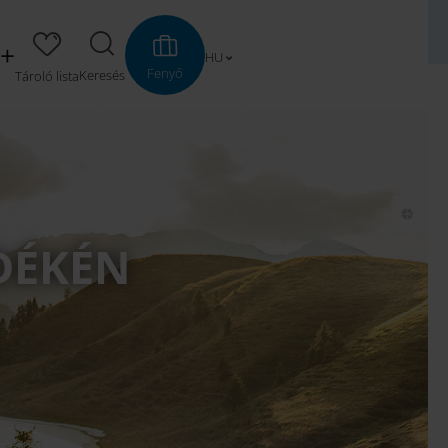
oralmbahn – új vonatösszeköttetés – csúcstempó – új lehetőség
HU
Fenyő
Keresés
Tároló lista
IDÉKÉN