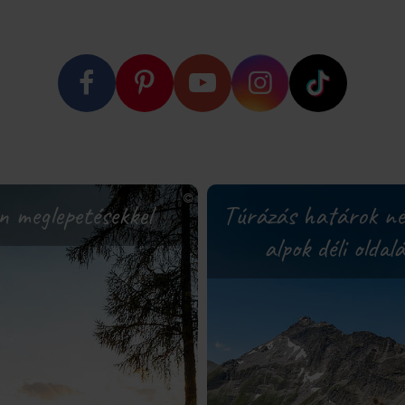
n meglepetésekkel
Túrázás határok nél
alpok déli oldal