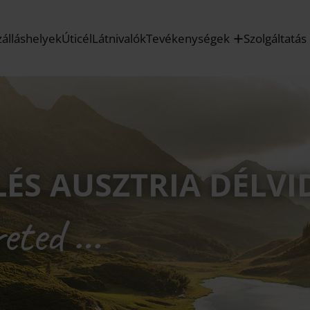
hn – új vonatösszeköttetés – csúcstempó – új lehetőségek
K
zálláshelyek
Úticél
Látnivalók
Tevékenységek
Szolgáltatás
LÉS AUSZTRIA DÉLV
reted …