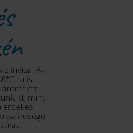
és
kén
e invitál. Az
28°C-ra is
 Háromezer
nk itt, mint
ió érdekes
 sokszínűsége
alásra.