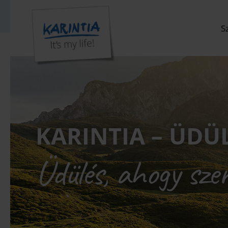
Koralmba
S
KARINTIA – ÜDÜ
Üdülés, ahogy sze