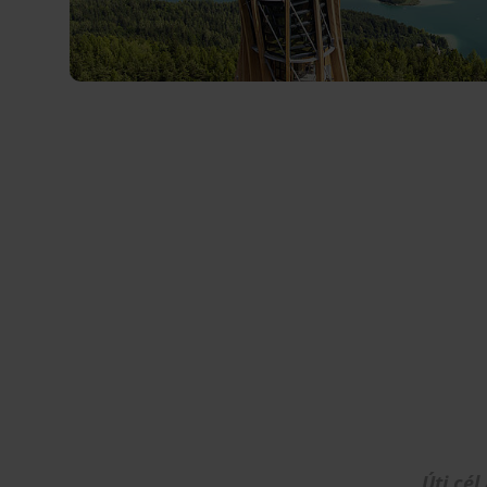
Úti cél