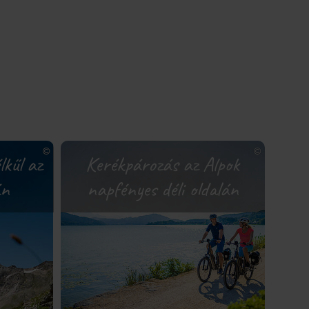
kűl az
Kerékpározás az Alpok
án
napfényes déli oldalán