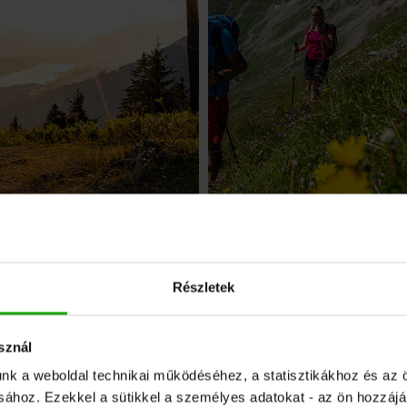
Részletek
sznál
 Big Five - az öt legszebb hosszútávú túraútv
unk a weboldal technikai működéséhez, a statisztikákhoz és az 
Karintiában
ásához. Ezekkel a sütikkel a személyes adatokat - az ön hozzájá