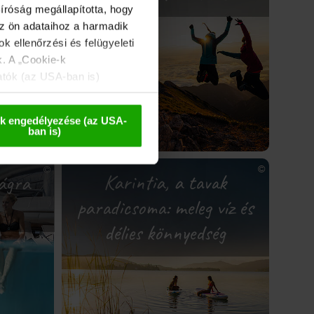
íróság megállapította, hogy
az ön adataihoz a harmadik
k ellenőrzési és felügyeleti
k. A „Cookie-k
atók (az USA-ban is)
 esetleges későbbi
k engedélyezése (az USA-
ban is)
Karintia, a tavak
ágra
paradicsoma: meleg víz és
délies könnyedség