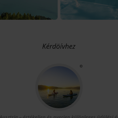
Kérdöívhez
 Ausztria – értékeljen és nyerjen különleges üdülési 