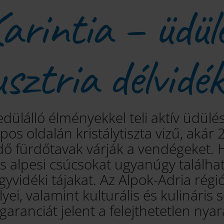
arintia – üdül
sztria délvidé
edülálló élményekkel teli aktív üdülésr
os oldalán kristálytiszta vizű, akár 
dő fürdőtavak várják a vendégeket.
 alpesi csúcsokat ugyanúgy találhatu
gyvidéki tájakat. Az Alpok-Adria rég
yei, valamint kulturális és kulináris
garanciát jelent a felejthetetlen nyar