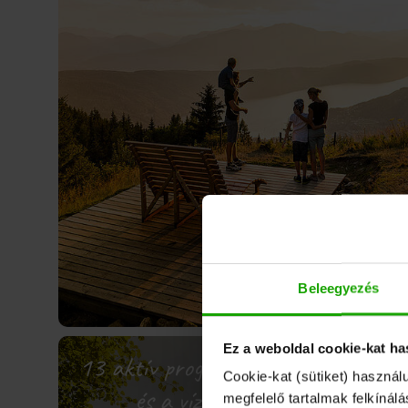
Beleegyezés
Ez a weboldal cookie-kat ha
13 aktív program a vízen
The
Cookie-kat (sütiket) használ
és a víz alatt
megfelelő tartalmak felkínál