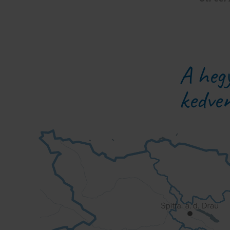
A hegy
kedven