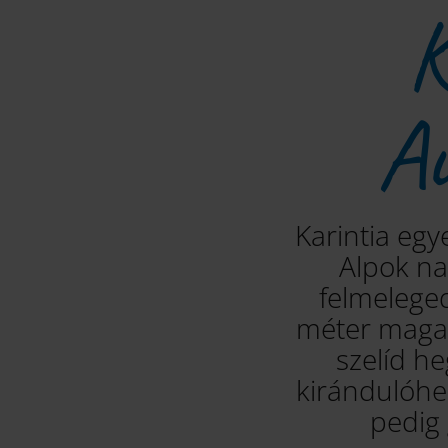
K
Au
Karintia egy
Alpok nap
felmelege
méter magas
szelíd he
kirándulóhel
pedig 