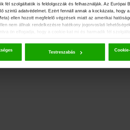
fél szolgáltatók is feldolgozzák és felhasználják. Az Európai B
ő szintű adatvédelmet. Ezért fennáll annak a kockázata, hogy 
 Meta) ellen hozott megfelelő végzések miatt az amerikai hatóságo
ellen nem állnak rendelkezésre hatékony jogorvoslati lehetősége
tva ön elfogadja, hogy a cookie-kat mi és harmadik fél szolgált
tokat csak álnevesített formában adjuk tovább. A sütikkel és az
ovábbi részletek az
adatvédelmi szabályzatunkban találhatók
.
kséges
Cookie-
Testreszabás