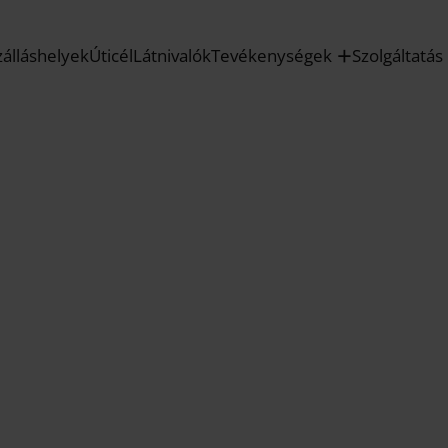
zálláshelyek
Úticél
Látnivalók
Tevékenységek
Szolgáltatás