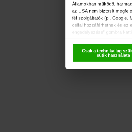
Államokban működő, harmadik 
az USA nem biztosít megfelel
fél szolgáltatók (pl. Google,
céllal hozzáférhetnek és ez 
engedélyezése” gombra kattin
használhatják. Ezeket az ada
deaktiválással kapcsolatos t
Csak a technikailag szü
sütik használata