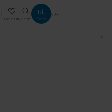
HU
Fenyő
Keresés
Tároló lista