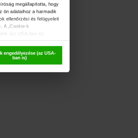
íróság megállapította, hogy
az ön adataihoz a harmadik
k ellenőrzési és felügyeleti
k. A „Cookie-k
atók (az USA-ban is)
 esetleges későbbi
k engedélyezése (az USA-
ban is)