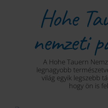
Hohe Tau
nemzeti p
A Hohe Tauern Nemzet
legnagyobb természetvé
világ egyik legszebb t
hogy ön is fe