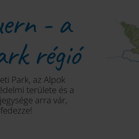
ern - a
ark régió
i Park, az Alpok
delmi területe és a
ájegysége arra vár,
lfedezze!