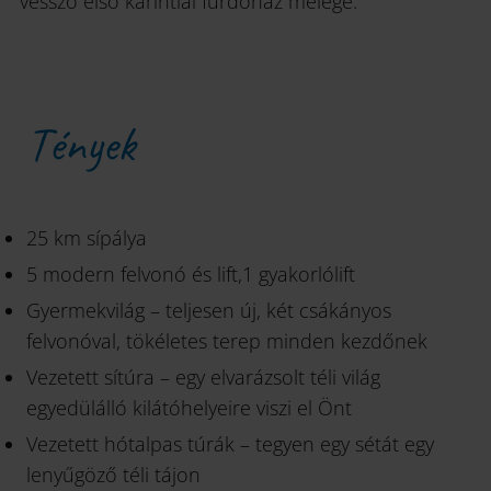
vessző első karintiai fürdőház melege.
Tények
25 km sípálya
5 modern felvonó és lift,1 gyakorlólift
Gyermekvilág – teljesen új, két csákányos
felvonóval, tökéletes terep minden kezdőnek
Vezetett sítúra – egy elvarázsolt téli világ
egyedülálló kilátóhelyeire viszi el Önt
Vezetett hótalpas túrák – tegyen egy sétát egy
lenyűgöző téli tájon