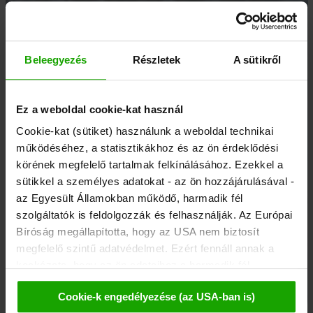
Beleegyezés
Részletek
A sütikről
Ez a weboldal cookie-kat használ
Cookie-kat (sütiket) használunk a weboldal technikai
működéséhez, a statisztikákhoz és az ön érdeklődési
körének megfelelő tartalmak felkínálásához. Ezekkel a
sütikkel a személyes adatokat - az ön hozzájárulásával -
az Egyesült Államokban működő, harmadik fél
szolgáltatók is feldolgozzák és felhasználják. Az Európai
Bíróság megállapította, hogy az USA nem biztosít
megfelelő szintű adatvédelmet. Ezért fennáll annak a
kockázata, hogy az ön adataihoz a harmadik fél
szolgáltatók (pl. Google, Meta) ellen hozott megfelelő
Cookie-k engedélyezése (az USA-ban is)
végzések miatt az amerikai hatóságok ellenőrzési és