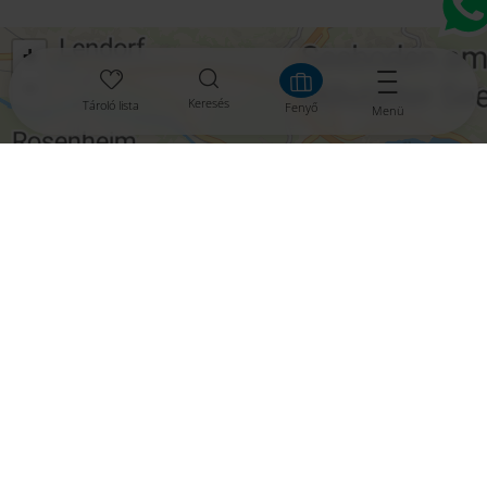
+
−
Keresés
Tároló lista
Fenyő
Menü
aktivieren
Leaflet
|
© OpenMapTiles
© OpenStreetMap contributors