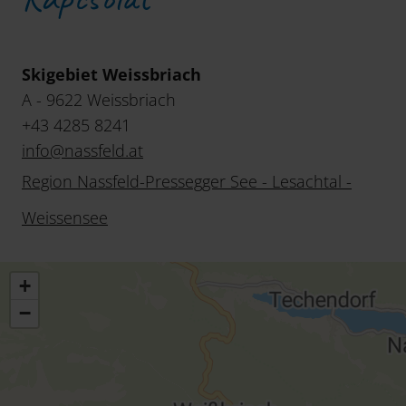
Skigebiet Weissbriach
A - 9622 Weissbriach
+43 4285 8241
info
@
nassfeld
.
at
Region Nassfeld-Pressegger See - Lesachtal -
Weissensee
+
−