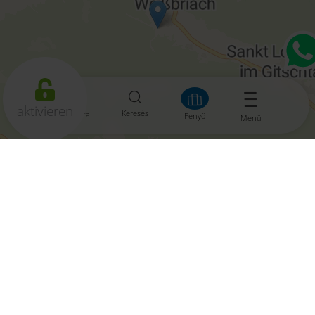
aktivieren
Keresés
Tároló lista
Fenyő
Menü
Leaflet
|
© OpenMapTiles
© OpenStreetMap contributors
A mai időjárás, 07. augusztus
2026
19°/
29°