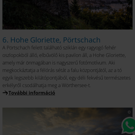
6. Hohe Gloriette, Pörtschach
A Pörtschach felett található sziklán egy ragyogó fehér
oszlopokból álló, elbűvölő kis pavilon áll, a Hohe Gloriette,
amely már önmagában is nagyszerű fotómotívum. Aki
megkockáztatja a félórás sétát a falu központjától, az a tó
egyik legszebb kilátópontjából, egy déli fekvésű természetes
erkélyről csodálhatja meg a Wörthersee-t.
További információ