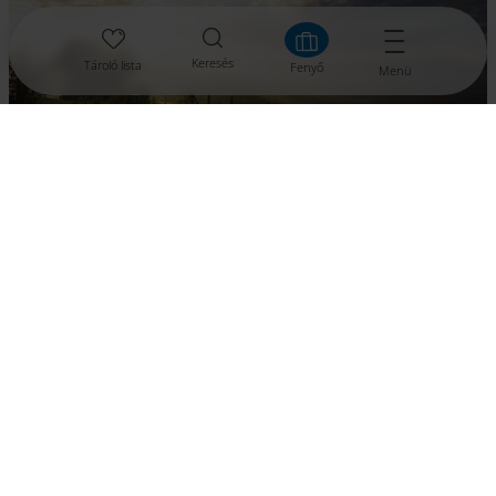
Keresés
Tároló lista
Fenyő
Menü
7. Magdalensberg
Az Instagram közösség egyik kedvenc helye Karintiában – és
joggal! A Magdalensberg lábánál fekszik a Klagenfurti-
medence, mögötte pedig a Karavankák impozáns
hegyvonulata. A Magdalensbergre fel lehet gyalogolni, illetve
autóval is fel lehet jutni. A kilátás különösen ősszel lenyűgöző,
amikor alul ködtenger terül el, felül pedig süt a nap. Tipp: a
csúcs déli oldalán található gyönyörű régi gabonatárolót
feltétlenül érdemes belekomponálni a képbe.