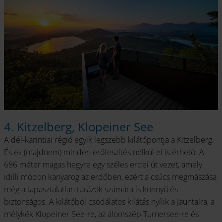
4. Kitzelberg, Klopeiner See
A dél-karintiai régió egyik legszebb kilátópontja a Kitzelberg.
És ez (majdnem) minden erőfeszítés nélkül el is érhető. A
686 méter magas hegyre egy széles erdei út vezet, amely
idilli módon kanyarog az erdőben, ezért a csúcs megmászása
még a tapasztalatlan túrázók számára is könnyű és
biztonságos. A kilátóból csodálatos kilátás nyílik a Jauntalra, a
mélykék Klopeiner See-re, az álomszép Turnersee-re és