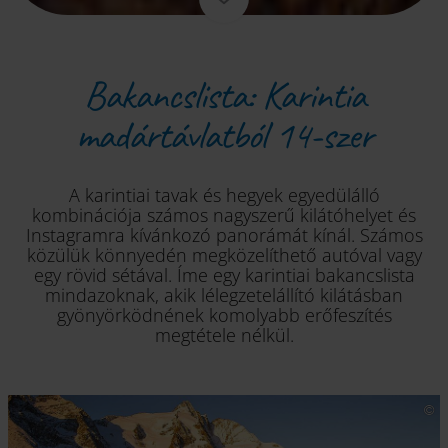
Bakancslista: Karintia
madártávlatból 14-szer
A karintiai tavak és hegyek egyedülálló
kombinációja számos nagyszerű kilátóhelyet és
Instagramra kívánkozó panorámát kínál. Számos
közülük könnyedén megközelíthető autóval vagy
egy rövid sétával. Íme egy karintiai bakancslista
mindazoknak, akik lélegzetelállító kilátásban
gyönyörködnének komolyabb erőfeszítés
megtétele nélkül.