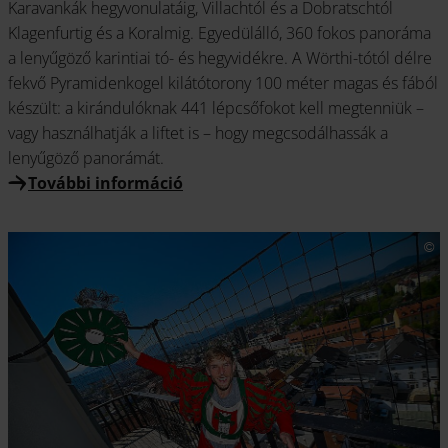
Karavankák hegyvonulatáig, Villachtól és a Dobratschtól
Klagenfurtig és a Koralmig. Egyedülálló, 360 fokos panoráma
a lenyűgöző karintiai tó- és hegyvidékre. A Wörthi-tótól délre
fekvő Pyramidenkogel kilátótorony 100 méter magas és fából
készült: a kirándulóknak 441 lépcsőfokot kell megtenniük –
vagy használhatják a liftet is – hogy megcsodálhassák a
lenyűgöző panorámát.
További információ