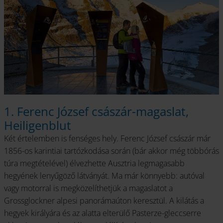
1. Ferenc József császár-magaslat,
Heiligenblut
Két értelemben is fenséges hely. Ferenc József császár már
1856-os karintiai tartózkodása során (bár akkor még többórás
túra megtételével) élvezhette Ausztria legmagasabb
hegyének lenyűgöző látványát. Ma már könnyebb: autóval
vagy motorral is megközelíthetjük a magaslatot a
Grossglockner alpesi panorámaúton keresztül. A kilátás a
hegyek királyára és az alatta elterülő Pasterze-gleccserre