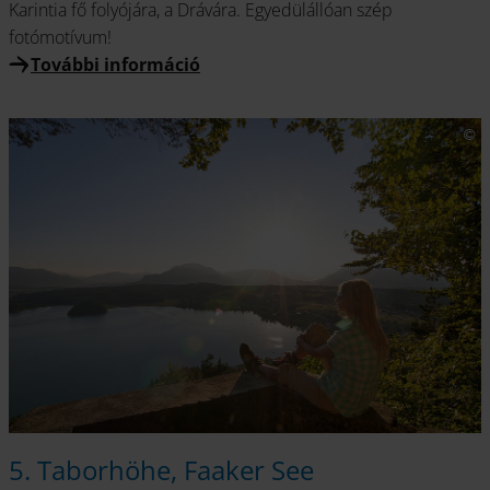
Karintia fő folyójára, a Drávára. Egyedülállóan szép
fotómotívum!
További információ
5. Taborhöhe, Faaker See