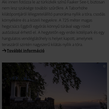
Aki innen fotózza le az türkizkék színű Faaker See-t, biztosan
nem lesz szüksége további szűrőkre. A Taborhöhe
kilátópontjáról lélegzetelállító panoráma nyílik a tóra, csodás
környékére és a közeli hegyekre. A 725 méter magas
hegycsúcs Eggből egyórás könnyű túrával vagy rövid
autózással érhető el. A hegytetőn egy erdei kötélpark és egy
hangulatos vendéglátóhely is helyet kapott, amelynek
teraszáról szintén nagyszerű kilátás nyílik a tóra.
További információ