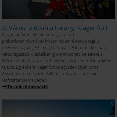
3. Városi plébánia torony, Klagenfurt
Klagenfurt közel 92 méter magas városi
plébániatemplomának frissen fedett réztetője régi-új
fényében ragyog. Aki megmássza a 225 lépcsőfokot, az a
város legszebb kilátásában gyönyörködhet, beleértve a
Wörthi-tótól a Karavankák-hegyvonulatáig terjedő lenyűgöző
tájat is. Egyébként Klagenfurt az egyetlen olyan város
Ausztriában, amelynek főállású toronyőre van, Daniel
Hofstätter személyében.
További információ