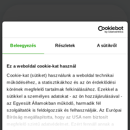
Kärnten Werbung
Beleegyezés
Részletek
A sütikről
Völkermarkter Ring 21 - 23
9020 Klagenfurt
Ez a weboldal cookie-kat használ
Ausztria
Cookie-kat (sütiket) használunk a weboldal technikai
működéséhez, a statisztikákhoz és az ön érdeklődési
körének megfelelő tartalmak felkínálásához. Ezekkel a
+43/463/3000
sütikkel a személyes adatokat - az ön hozzájárulásával -
info
@
kaernten
.
at
az Egyesült Államokban működő, harmadik fél
szolgáltatók is feldolgozzák és felhasználják. Az Európai
Bíróság megállapította, hogy az USA nem biztosít
Maradjon tájékozott!
megfelelő szintű adatvédelmet. Ezért fennáll annak a