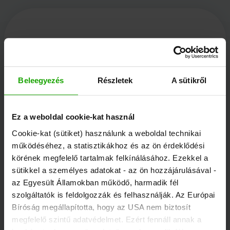
Kärnten Werbung
Beleegyezés
Részletek
A sütikről
Völkermarkter Ring 21 - 23
9020 Klagenfurt
Ez a weboldal cookie-kat használ
Ausztria
Cookie-kat (sütiket) használunk a weboldal technikai
működéséhez, a statisztikákhoz és az ön érdeklődési
körének megfelelő tartalmak felkínálásához. Ezekkel a
+43/463/3000
sütikkel a személyes adatokat - az ön hozzájárulásával -
info
@
kaernten
.
at
az Egyesült Államokban működő, harmadik fél
szolgáltatók is feldolgozzák és felhasználják. Az Európai
Bíróság megállapította, hogy az USA nem biztosít
Maradjon tájékozott!
megfelelő szintű adatvédelmet. Ezért fennáll annak a