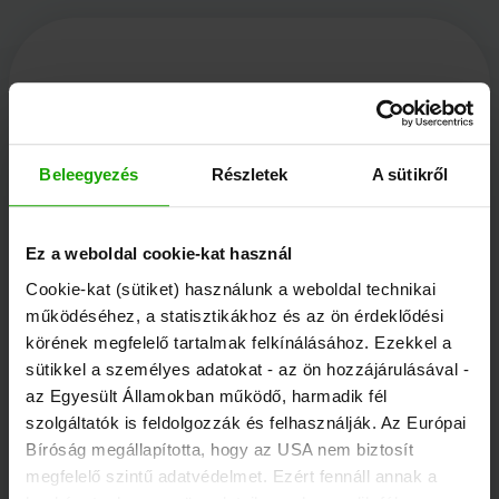
Kärnten Werbung
Beleegyezés
Részletek
A sütikről
Völkermarkter Ring 21 - 23
9020 Klagenfurt
Ez a weboldal cookie-kat használ
Ausztria
Cookie-kat (sütiket) használunk a weboldal technikai
működéséhez, a statisztikákhoz és az ön érdeklődési
körének megfelelő tartalmak felkínálásához. Ezekkel a
+43/463/3000
sütikkel a személyes adatokat - az ön hozzájárulásával -
info
@
kaernten
.
at
az Egyesült Államokban működő, harmadik fél
szolgáltatók is feldolgozzák és felhasználják. Az Európai
Bíróság megállapította, hogy az USA nem biztosít
Maradjon tájékozott!
megfelelő szintű adatvédelmet. Ezért fennáll annak a