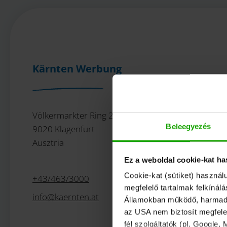
Kärnten Werbung
Völkermarkter Ring 21 - 23
Beleegyezés
9020 Klagenfurt
Ausztria
Ez a weboldal cookie-kat ha
Cookie-kat (sütiket) használ
+43/463/3000
megfelelő tartalmak felkínál
info
@
kaernten
.
at
Államokban működő, harmadik 
az USA nem biztosít megfelel
fél szolgáltatók (pl. Google,