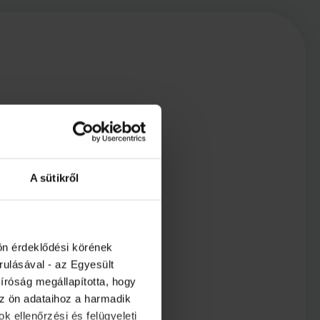
A sütikről
ön érdeklődési körének
rulásával - az Egyesült
íróság megállapította, hogy
az ön adataihoz a harmadik
k ellenőrzési és felügyeleti