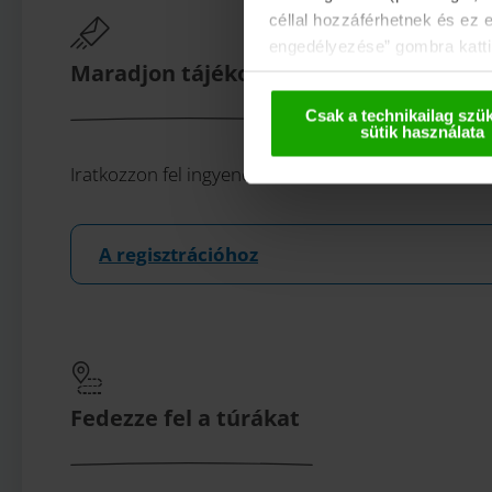
céllal hozzáférhetnek és ez 
engedélyezése” gombra kattin
Maradjon tájékozott!
használhatják. Ezeket az ada
deaktiválással kapcsolatos t
Csak a technikailag szü
sütik használata
Iratkozzon fel ingyenes karintiai hírlevelünkre, az 
A regisztrációhoz
Fedezze fel a túrákat