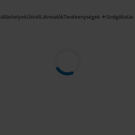
zálláshelyek
Úticél
Látnivalók
Tevékenységek
Szolgáltatás