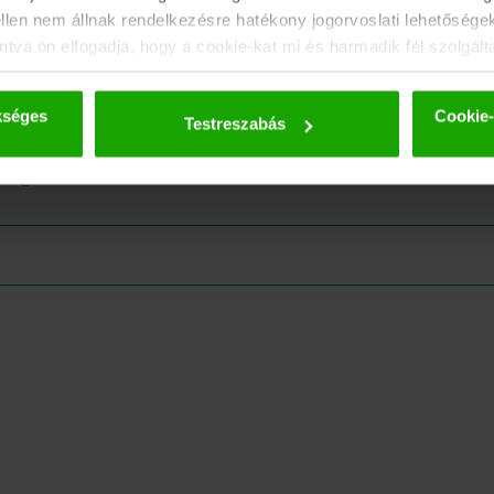
ellen nem állnak rendelkezésre hatékony jogorvoslati lehetősége
tva ön elfogadja, hogy a cookie-kat mi és harmadik fél szolgált
tokat csak álnevesített formában adjuk tovább. A sütikkel és az
ovábbi részletek az
adatvédelmi szabályzatunkban találhatók
.
kséges
Cookie-
Testreszabás
eMagazinra!