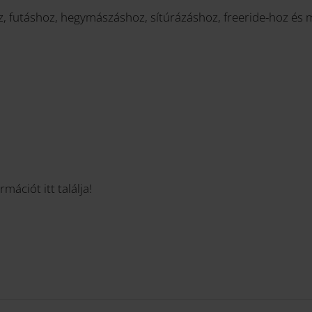
z, futáshoz, hegymászáshoz, sítúrázáshoz, freeride-hoz és
mációt itt találja!