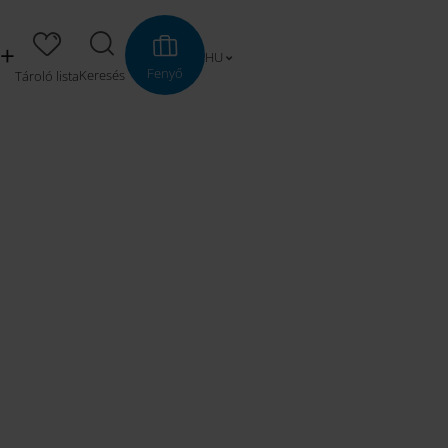
HU
Fenyő
Keresés
Tároló lista