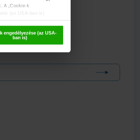
k. A „Cookie-k
atók (az USA-ban is)
 esetleges későbbi
k engedélyezése (az USA-
ban is)