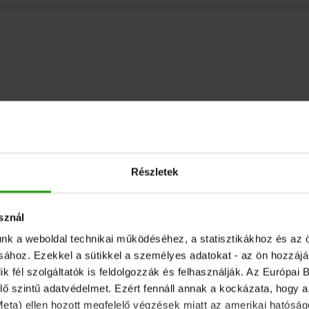
Részletek
sznál
unk a weboldal technikai működéséhez, a statisztikákhoz és az 
ásához. Ezekkel a sütikkel a személyes adatokat - az ön hozzájá
fél szolgáltatók is feldolgozzák és felhasználják. Az Európai B
ő szintű adatvédelmet. Ezért fennáll annak a kockázata, hogy 
 Meta) ellen hozott megfelelő végzések miatt az amerikai hatóságo