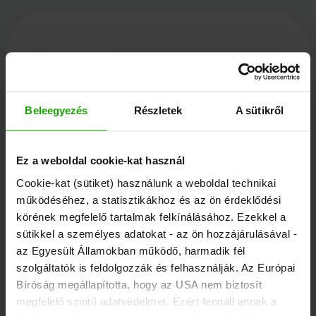
Kärnten Werbung
Beleegyezés
Részletek
A sütikről
Völkermarkter Ring 21 - 23
9020 Klagenfurt
Ez a weboldal cookie-kat használ
Ausztria
Cookie-kat (sütiket) használunk a weboldal technikai
működéséhez, a statisztikákhoz és az ön érdeklődési
körének megfelelő tartalmak felkínálásához. Ezekkel a
+43/463/3000
sütikkel a személyes adatokat - az ön hozzájárulásával -
info
@
kaernten
.
at
az Egyesült Államokban működő, harmadik fél
szolgáltatók is feldolgozzák és felhasználják. Az Európai
Bíróság megállapította, hogy az USA nem biztosít
Maradjon tájékozott!
megfelelő szintű adatvédelmet. Ezért fennáll annak a