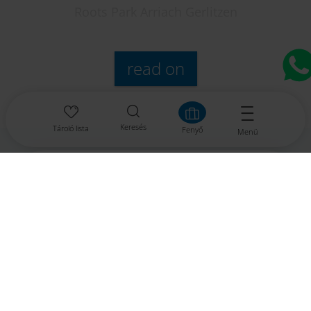
Roots Park Arriach Gerlitzen
read on
Keresés
Tároló lista
Fenyő
Menü
Kärnten Werbung
Tree top adventure park
Völkermarkter Ring 21 - 23
9020 Klagenfurt
Ausztria