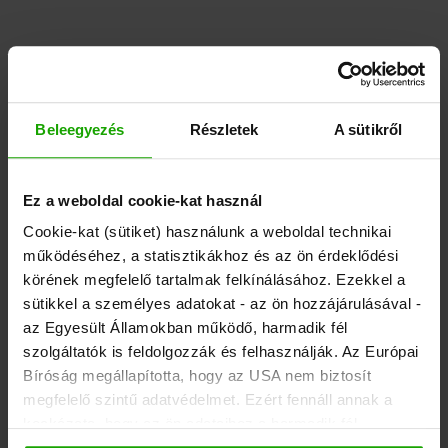
Beleegyezés
Részletek
A sütikről
Ez a weboldal cookie-kat használ
Cookie-kat (sütiket) használunk a weboldal technikai
működéséhez, a statisztikákhoz és az ön érdeklődési
körének megfelelő tartalmak felkínálásához. Ezekkel a
sütikkel a személyes adatokat - az ön hozzájárulásával -
az Egyesült Államokban működő, harmadik fél
szolgáltatók is feldolgozzák és felhasználják. Az Európai
Bíróság megállapította, hogy az USA nem biztosít
megfelelő szintű adatvédelmet. Ezért fennáll annak a
kockázata, hogy az ön adataihoz a harmadik fél
szolgáltatók (pl. Google, Meta) ellen hozott megfelelő