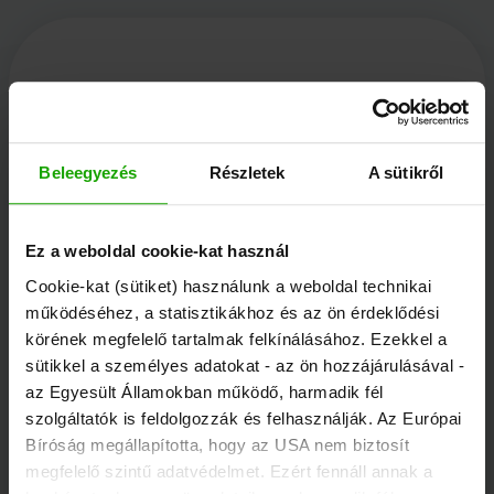
Kärnten Werbung
Beleegyezés
Részletek
A sütikről
Völkermarkter Ring 21 - 23
9020 Klagenfurt
Ez a weboldal cookie-kat használ
Ausztria
Cookie-kat (sütiket) használunk a weboldal technikai
működéséhez, a statisztikákhoz és az ön érdeklődési
körének megfelelő tartalmak felkínálásához. Ezekkel a
+43/463/3000
sütikkel a személyes adatokat - az ön hozzájárulásával -
info
@
kaernten
.
at
az Egyesült Államokban működő, harmadik fél
szolgáltatók is feldolgozzák és felhasználják. Az Európai
Bíróság megállapította, hogy az USA nem biztosít
Maradjon tájékozott!
megfelelő szintű adatvédelmet. Ezért fennáll annak a