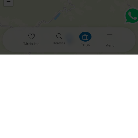
−
Keresés
Tároló lista
Fenyő
Menü
aktivieren
Leaflet
|
© OpenMapTiles
© OpenStreetMap contributors
A mai időjárás, 07. augusztus