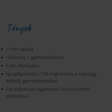
Tények
15 km sípálya
sífelvonó, 1 gyermekfelvonó
5 km sífutópálya
Nyugdíjas kedd (15% engedmény a napi jegy
árából), gyermekszombat
Esti szánkózás ingyenesen kölcsönözhető
szánkókkal