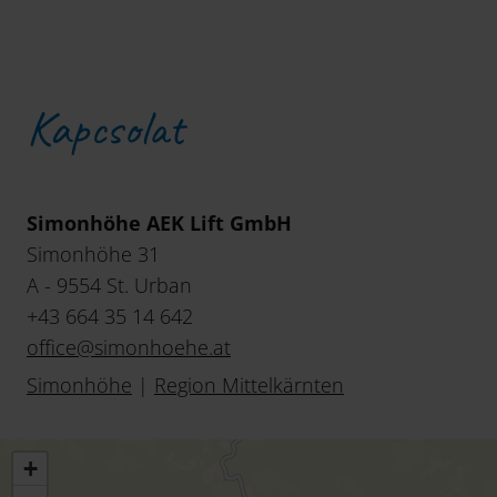
Kapcsolat
Simonhöhe AEK Lift GmbH
Simonhöhe 31
A - 9554 St. Urban
+43 664 35 14 642
office
@
simonhoehe
.
at
Simonhöhe
|
Region Mittelkärnten
+