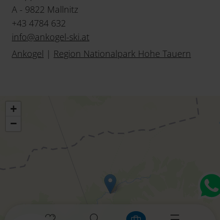
A - 9822 Mallnitz
+43 4784 632
info
@
ankogel-ski
.
at
Ankogel
|
Region Nationalpark Hohe Tauern
+
−