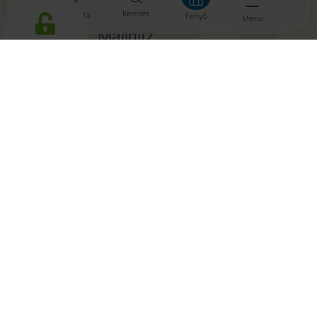
Keresés
Tároló lista
Fenyő
Menü
aktivieren
Leaflet
|
© OpenMapTiles
© OpenStreetMap contributors
A mai időjárás, 07. augusztus
2026
°/
°