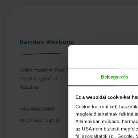
Kärnten Werbung
Völkermarkter Ring 21 - 23
Beleegyezés
9020 Klagenfurt
Ausztria
Ez a weboldal cookie-kat ha
Cookie-kat (sütiket) használ
+43/463/3000
megfelelő tartalmak felkínál
info
@
kaernten
.
at
Államokban működő, harmadik 
az USA nem biztosít megfelel
fél szolgáltatók (pl. Google,