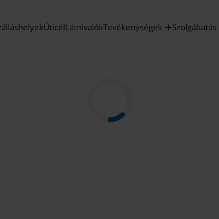
zálláshelyek
Úticél
Látnivalók
Tevékenységek
Szolgáltatás