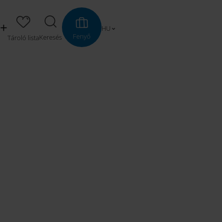
HU
Fenyő
Keresés
Tároló lista