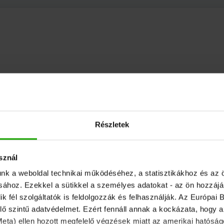
Részletek
sznál
unk a weboldal technikai működéséhez, a statisztikákhoz és az 
ásához. Ezekkel a sütikkel a személyes adatokat - az ön hozzájá
fél szolgáltatók is feldolgozzák és felhasználják. Az Európai B
ő szintű adatvédelmet. Ezért fennáll annak a kockázata, hogy 
 Meta) ellen hozott megfelelő végzések miatt az amerikai hatóságo