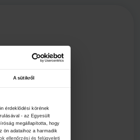
A sütikről
ön érdeklődési körének
rulásával - az Egyesült
íróság megállapította, hogy
az ön adataihoz a harmadik
k ellenőrzési és felügyeleti