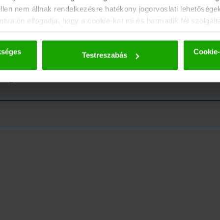
ellen nem állnak rendelkezésre hatékony jogorvoslati lehetősége
tva ön elfogadja, hogy a cookie-kat mi és harmadik fél szolgált
tokat csak álnevesített formában adjuk tovább. A sütikkel és az
ovábbi részletek az
adatvédelmi szabályzatunkban találhatók
.
kséges
Cookie-
Testreszabás
eMagazinra!