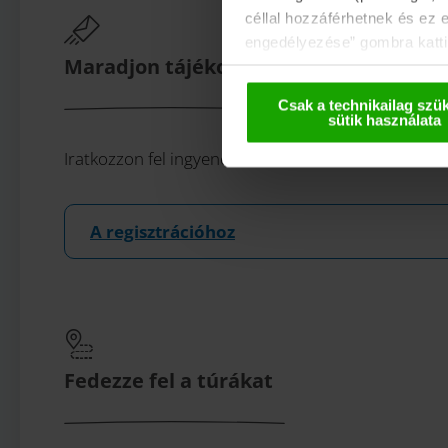
céllal hozzáférhetnek és ez 
engedélyezése” gombra kattin
Maradjon tájékozott!
használhatják. Ezeket az ada
deaktiválással kapcsolatos t
Csak a technikailag szü
sütik használata
Iratkozzon fel ingyenes karintiai hírlevelünkre, az 
A regisztrációhoz
Fedezze fel a túrákat