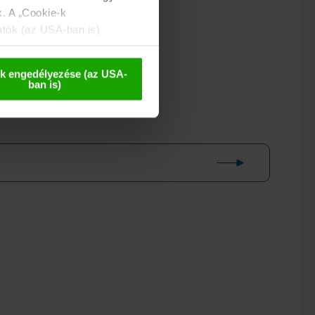
k. A „Cookie-k
atók (az USA-ban is)
 esetleges későbbi
k engedélyezése (az USA-
ban is)