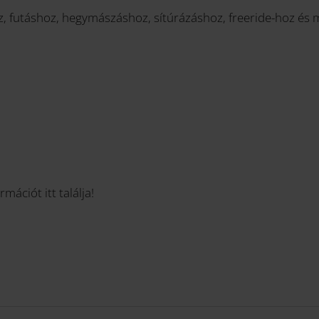
z, futáshoz, hegymászáshoz, sítúrázáshoz, freeride-hoz és
mációt itt találja!