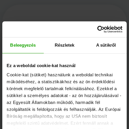
Kärnten Werbung
Beleegyezés
Részletek
A sütikről
Völkermarkter Ring 21 - 23
9020 Klagenfurt
Ez a weboldal cookie-kat használ
Ausztria
Cookie-kat (sütiket) használunk a weboldal technikai
működéséhez, a statisztikákhoz és az ön érdeklődési
körének megfelelő tartalmak felkínálásához. Ezekkel a
+43/463/3000
sütikkel a személyes adatokat - az ön hozzájárulásával -
info
@
kaernten
.
at
az Egyesült Államokban működő, harmadik fél
szolgáltatók is feldolgozzák és felhasználják. Az Európai
Bíróság megállapította, hogy az USA nem biztosít
Maradjon tájékozott!
megfelelő szintű adatvédelmet. Ezért fennáll annak a