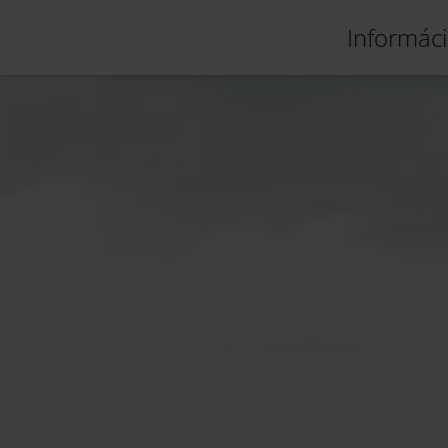
Informáci
zás
Országúti kerékpározás
Események
Szá