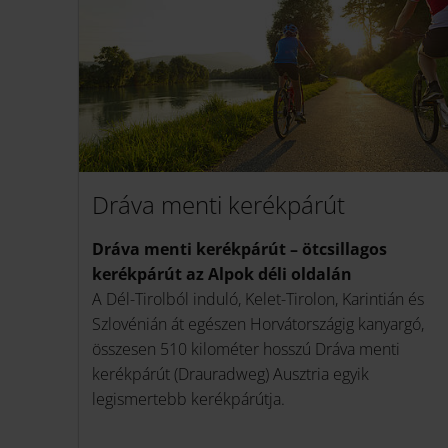
Dráva menti kerékpárút
Dráva menti kerékpárút – ötcsillagos
kerékpárút az Alpok déli oldalán
A Dél-Tirolból induló, Kelet-Tirolon, Karintián és
Szlovénián át egészen Horvátországig kanyargó,
összesen 510 kilométer hosszú Dráva menti
kerékpárút (Drauradweg) Ausztria egyik
legismertebb kerékpárútja.