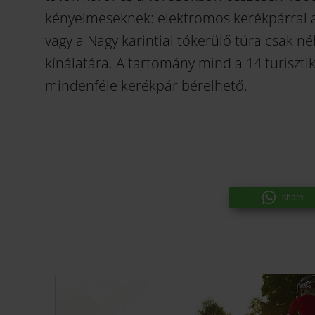
kényelmeseknek: elektromos kerékpárral a
vagy a Nagy karintiai tókerülő túra csak n
kínálatára. A tartomány mind a 14 turiszti
mindenféle kerékpár bérelhető.
share