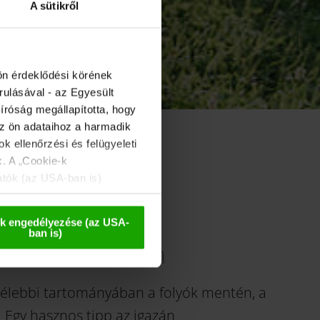
A sütikről
ön érdeklődési körének
rulásával - az Egyesült
íróság megállapította, hogy
az ön adataihoz a harmadik
k ellenőrzési és felügyeleti
s
k. A „Cookie-k
atók (az USA-ban is)
 esetleges későbbi
k engedélyezése (az USA-
ban is)
te déli oldalán
gdélebbi tartományában a folyók mentén, a
. Egy hasznos tipp az igazán