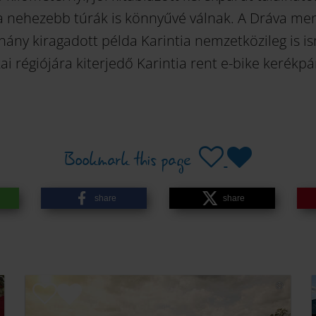
 nehezebb túrák is könnyűvé válnak. A Dráva men
éhány kiragadott példa Karintia nemzetközileg is 
kai régiójára kiterjedő Karintia rent e-bike kerék
Bookmark this page
share
share