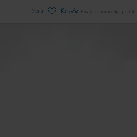
Karintia
Menü
Hivatalos turisztikai portál
toscacc
Hegyikerékpározás
Kerékpáro