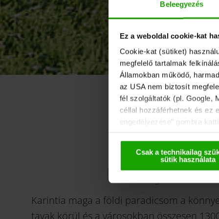
Beleegyezés
Ez a weboldal cookie-kat ha
Cookie-kat (sütiket) használ
megfelelő tartalmak felkínál
Államokban működő, harmadik 
az USA nem biztosít megfelel
fél szolgáltatók (pl. Google,
céllal hozzáférhetnek és ez 
engedélyezése” gombra kattin
használhatják. Ezeket az ada
deaktiválással kapcsolatos t
Csak a technikailag szü
sütik használata
Élményteli ker
Karintia maga a földi paradicsom a könnye
tavak körül és a városokban összesen 1300 