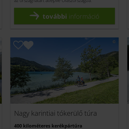
az országhatárt átlépve Olaszországba.
további
információ
Nagy karintiai tókerülő túra
400 kilométeres kerékpártúra