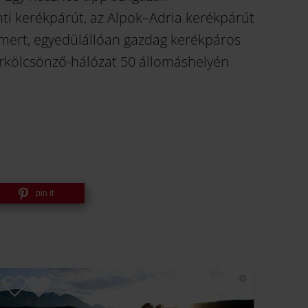
ti kerékpárút, az Alpok–Adria kerékpárút
ismert, egyedülállóan gazdag kerékpáros
párkölcsönző-hálózat 50 állomáshelyén
pin it