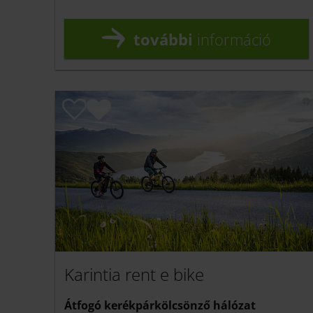
további
információ
Karintia rent e bike
Átfogó kerékpárkölcsönző hálózat