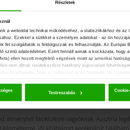
Részletek
sznál
unk a weboldal technikai működéséhez, a statisztikákhoz és az 
ásához. Ezekkel a sütikkel a személyes adatokat - az ön hozzájá
fél szolgáltatók is feldolgozzák és felhasználják. Az Európai B
ő szintű adatvédelmet. Ezért fennáll annak a kockázata, hogy 
 Meta) ellen hozott megfelelő végzések miatt az amerikai hatóságo
Élménybringázá
ellen nem állnak rendelkezésre hatékony jogorvoslati lehetősége
tva ön elfogadja, hogy a cookie-kat mi és harmadik fél szolgált
tokat csak álnevesített formában adjuk tovább. A sütikkel és az
ovábbi részletek az
adatvédelmi szabályzatunkban találhatók
.
kséges
Cookie-
Testreszabás
ékpározás az Alpok napsütöt
d, élményteli biciklizésre vágyóknak. Ausztria le
kilométernyi, jól kitáblázott kerékpárút található