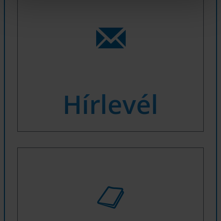
részletek az
adatvédelmi szabályzatunkban találhatók
.
Hírlevél