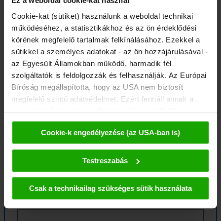
Túratervező
Ez a weboldal cookie-kat használ
Cookie-kat (sütiket) használunk a weboldal technikai
működéséhez, a statisztikákhoz és az ön érdeklődési
körének megfelelő tartalmak felkínálásához. Ezekkel a
sütikkel a személyes adatokat - az ön hozzájárulásával -
az Egyesült Államokban működő, harmadik fél
szolgáltatók is feldolgozzák és felhasználják. Az Európai
Bíróság megállapította, hogy az USA nem biztosít
megfelelő szintű adatvédelmet. Ezért fennáll annak a
kockázata, hogy az ön adataihoz a harmadik fél
szolgáltatók (pl. Google, Meta) ellen hozott megfelelő
Cookie-k engedélyezése (az USA-ban is)
végzések miatt az amerikai hatóságok ellenőrzési és
felügyeleti céllal hozzáférhetnek és ez ellen nem állnak
Időjárás
rendelkezésre hatékony jogorvoslati lehetőségek. A
Testreszabás
„Cookie-k engedélyezése” gombra kattintva ön elfogadja,
hogy a cookie-kat mi és harmadik fél szolgáltatók (az
Csak a technikailag szükséges sütik használata
USA-ban is) használhatják. Ezeket az adatokat csak
álnevesített formában adjuk tovább. A sütikkel és az
esetleges későbbi deaktiválással kapcsolatos további