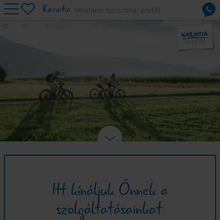
Karintia
Hivatalos turisztikai portál
toscacc
Hegyikerékpározás
Kerékpározás
Országúti kerékpározás
Események
Szálláshelyek
Szolgáltatás
Itt kínáljuk Önnek a
szolgáltatásainkat: