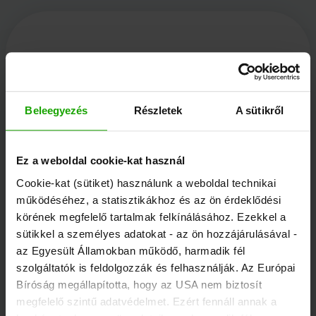
Kärnten Werbung
Beleegyezés
Részletek
A sütikről
Völkermarkter Ring 21 - 23
9020 Klagenfurt
Ez a weboldal cookie-kat használ
Ausztria
Cookie-kat (sütiket) használunk a weboldal technikai
működéséhez, a statisztikákhoz és az ön érdeklődési
körének megfelelő tartalmak felkínálásához. Ezekkel a
+43/463/3000
sütikkel a személyes adatokat - az ön hozzájárulásával -
info
@
kaernten
.
at
az Egyesült Államokban működő, harmadik fél
szolgáltatók is feldolgozzák és felhasználják. Az Európai
Bíróság megállapította, hogy az USA nem biztosít
Maradjon tájékozott!
megfelelő szintű adatvédelmet. Ezért fennáll annak a